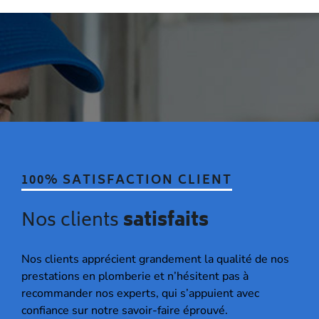
100% SATISFACTION CLIENT
Nos clients
satisfaits
Nos clients apprécient grandement la qualité de nos
prestations en plomberie et n’hésitent pas à
recommander nos experts, qui s’appuient avec
confiance sur notre savoir-faire éprouvé.