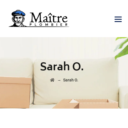
Sarah O.
→
Sarah O.